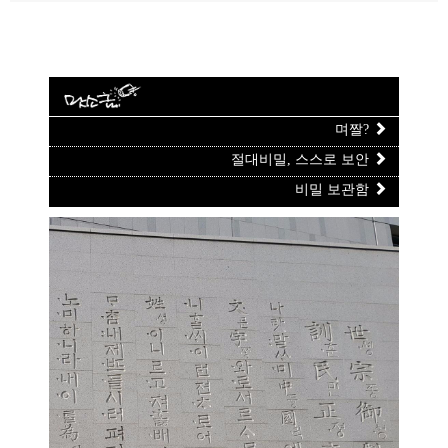
며짤?
절대비밀, 스스로 보안
비밀 보관함