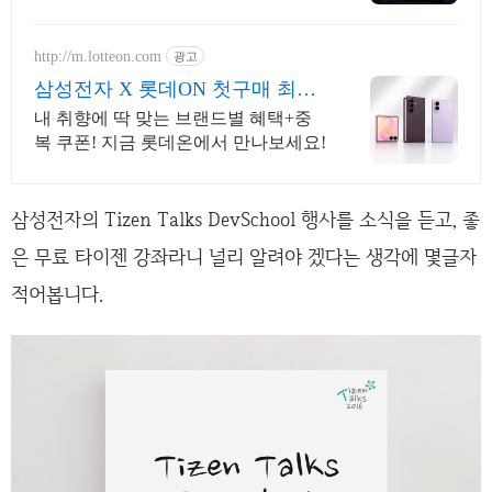
http://m.lotteon.com
광고
삼성전자 X 롯데ON 첫구매 최대
5천원 혜택!
내 취향에 딱 맞는 브랜드별 혜택+중
복 쿠폰! 지금 롯데온에서 만나보세요!
삼성전자의 Tizen Talks DevSchool 행사를 소식을 듣고, 좋
은 무료 타이젠 강좌라니 널리 알려야 겠다는 생각에 몇글자
적어봅니다.