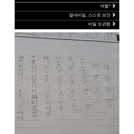
며짤?
절대비밀, 스스로 보안
비밀 보관함