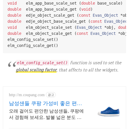
void
    elm_app_base_scale_set 
(
double
 base_scale
)
double
  elm_app_base_scale_get 
(
void
)
double
  edje_object_scale_get 
(
const
Evas_Object
*
ob
double
  edje_object_base_scale_get 
(
const
Evas_Objec
void
    elm_object_scale_set 
(
Evas_Object
*
obj
,
doub
double
  elm_object_scale_get 
(
const
Evas_Object
*
obj
elm_config_scale_set
()
elm_config_scale_get
()
function is used to set the
elm_config_scale_set()
global scaling factor
, that affects to all the widgets.
http://m.coupang.com
광고
남성샌들 쿠팡 가성비 좋은 편안
한 슈즈
오래 걸어도 편안한 남성샌들, 쿠팡에
서 경험해 보세요. 발볼 넓은 분도 편
하게! 와우회원 무제한 무료배송으로