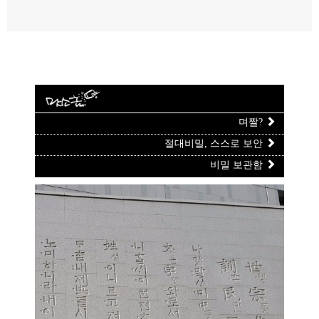
며짤?
절대비밀, 스스로 보안
비밀 보관함