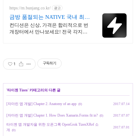
만나보세요.
https://m.bunjang.co.kr/
광고
금방 품절되는 NATIVE 국내 최대
브랜드 중고거래
컨디션은 신상, 가격은 합리적으로 번
개장터에서 만나보세요! 전국 각지에
서 올라오는 전국구 최다 상품 매일 10
만 개 이상의 신규 상품 업로드
구독하기
1
'
타이젠 Tizen
' 카테고리의 다른 글
[자마린 앱 개발] Chapter 2. Anatomy of an app
2017.07.14
(0)
[자마린 앱 개발] Chapter 1. How Does Xamarin.Forms fit in?
2017.07.07
(0)
타이젠 앱 개발자을 위한 오픈그록 OpenGrok TizenXRef 소
2017.07.01
개
(0)