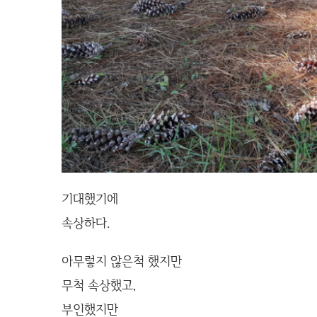
기대했기에
속상하다.
아무렇지 않은척 했지만
무척 속상했고,
부인했지만