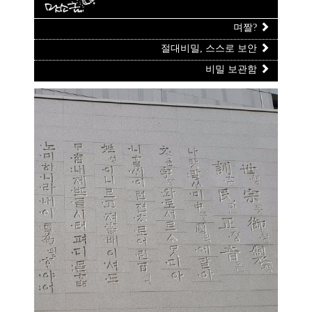
며짤?
절대비밀, 스스로 보안
비밀 보관함