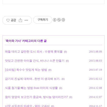
실바베큐 모두 다른 다양한 유럽 감성
의 제주독채에서 즐기는 프라이빗 자
쿠지와 전용온실바베큐
구독하기
공감
'
육아와 가사
' 카테고리의 다른 글
애들 데리고 갈만한 도시 피서 - 수원역 롯데몰
2015.08.09
(0)
맛있고 간편한 아이들 간식, 바나나 스콘 만들기
2015.08.03
(0)
[요리팁] 옥수수 맛있게 먹는 방법
2015.07.19
(0)
감기의 진실에 대하여...한번 더 생각해 보기.
2015.02.12
(0)
식품 첨가물 빼는 방법 from 아이의 식생활
2014.12.08
(0)
참치 영양의 보고인가 중금속, 방사능 덩이리인가?
2014.12.07
(0)
너무 서두르지 마세요 - 엄마 교과서
2014.11.17
(0)