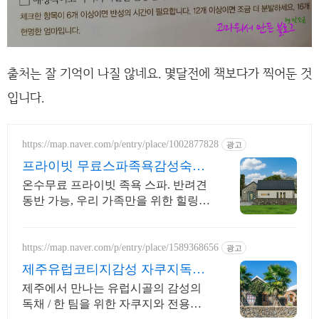
출처는 잘 기억이 나질 않네요. 몇달전에 책보다가 찍어둔 것
입니다.
https://map.naver.com/p/entry/place/1002877828
광고
프라이빗 무료스파족욕감성숙소
제주 돌담감성, 반려견 환영
온수무료 프라이빗 족욕 스파. 반려견
동반 가능, 우리 가족만을 위한 힐링공
간. 제주 이주 10년차 부부가 직접 짓
고 꾸민 정성 가득 감성 스테이, 야외
바베큐
https://map.naver.com/p/entry/place/1589368656
광고
제주유럽코티지감성 자쿠지독채
프라이빗 제주여행, 유럽감성
제주에서 만나는 유럽시골의 감성의
독채 / 한 팀을 위한 자쿠지와 전용온