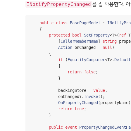
를 잘 사용한다. 
INotifyPropertyChanged
public
class
BasePageModel
:
INotifyPro
{
protected
bool
SetProperty
<
T
>(
ref
 T
[
CallerMemberName
]
string
 prope
Action
 onChanged 
=
null
)
{
if
(
EqualityComparer
<
T
>.
Default
{
return
false
;
}
            backingStore 
=
value
;
            onChanged
?.
Invoke
();
OnPropertyChanged
(
propertyName
)
return
true
;
}
public
event
PropertyChangedEventHa