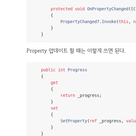
protected
void
OnPropertyChanged
([
C
{
PropertyChanged
?.
Invoke
(
this
,
n
}
}
Property 업데이트 할 때는 이렇게 쓰면 된다.
public
int
Progress
{
get
{
return
 _progress
;
}
set
{
SetProperty
(
ref
 _progress
,
valu
}
}