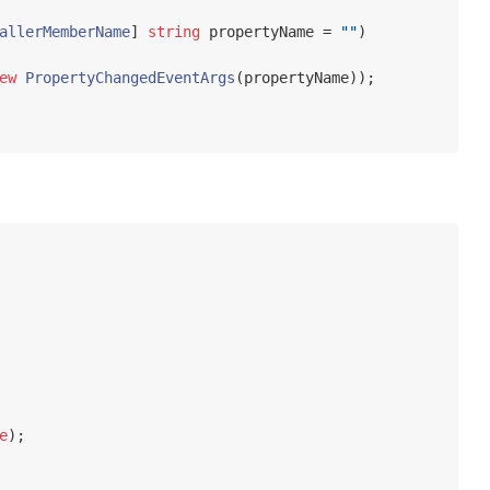
allerMemberName
]
string
 propertyName 
=
""
)
ew
PropertyChangedEventArgs
(
propertyName
));
e
);