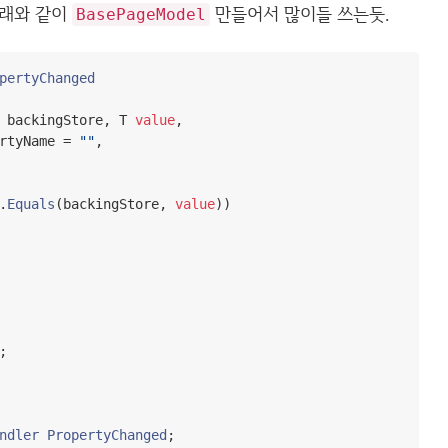
아래와 같이
만들어서 많이들 쓰는듯.
BasePageModel
pertyChanged
 backingStore
,
 T 
value
,
rtyName 
=
""
,
.
Equals
(
backingStore
,
value
))
;
ndler
PropertyChanged
;