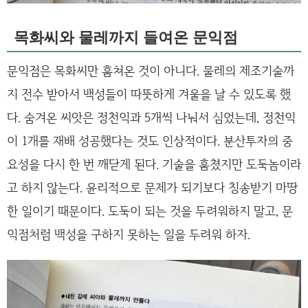
목화씨와 물레까지 들여온 문익점
문익점은 목화씨만 훔쳐온 것이 아니다. 물레의 제조기술까
지 전수 받아서 백성들이 따뜻하게 겨울을 날 수 있도록 했
다. 숨겨온 씨앗은 정천익과 5개씩 나눠서 심었는데, 정천익
이 1개를 재배 성공했다는 것도 인상적이다. 분산투자의 중
요성을 다시 한 번 깨닫게 된다. 기술을 훔쳤지만 도둑놈이라
고 하지 않는다. 윤리적으로 문제가 되기보다 칭송받기 마땅
한 일이기 때문이다. 도둑이 되는 것을 두려워하지 말고, 문
익점처럼 백성을 구하지 못하는 일을 두려워 하자.