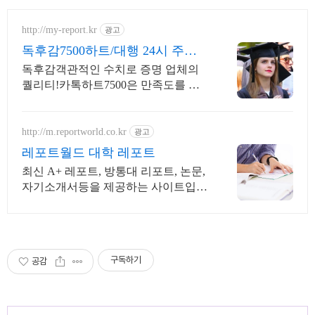
http://my-report.kr
광고
독후감7500하트/대행 24시 주말
상담 가능 저렴
독후감객관적인 수치로 증명 업체의
퀄리티!카톡하트7500은 만족도를 증
명합니다 파트별 전문가/학석박논문
경우 정교수출신 진행/보안 보장/각종
모든 문서/24시진행
http://m.reportworld.co.kr
광고
레포트월드 대학 레포트
최신 A+ 레포트, 방통대 리포트, 논문,
자기소개서등을 제공하는 사이트입니
다
구독하기
공감