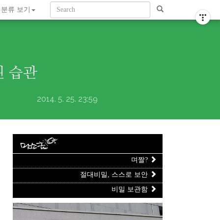
티스토리툴바
분류 보기
된 습관
2014. 5. 25. 23:59
며짤?
절대비밀, 스스로 보안
비밀 보관함