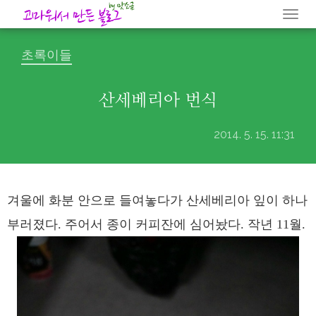
Togg
navi
초록이들
산세베리아 번식
2014. 5. 15. 11:31
겨울에 화분 안으로 들여놓다가 산세베리아 잎이 하나
부러졌다. 주어서 종이 커피잔에 심어놨다. 작년 11월.