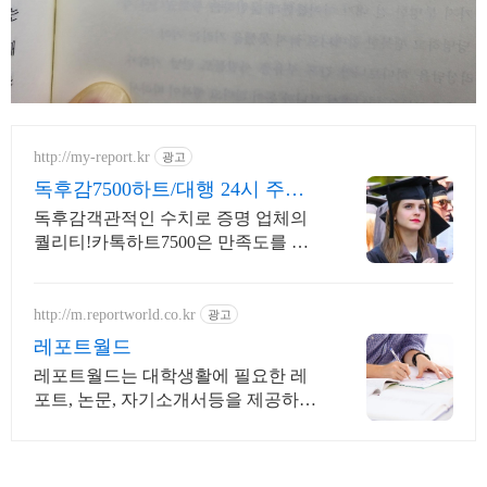
http://my-report.kr
광고
독후감7500하트/대행 24시 주말
상담 가능 저렴
독후감객관적인 수치로 증명 업체의
퀄리티!카톡하트7500은 만족도를 증
명합니다 파트별 전문가/학석박논문
경우 정교수출신 진행/보안 보장/각종
모든 문서/24시진행
http://m.reportworld.co.kr
광고
레포트월드
레포트월드는 대학생활에 필요한 레
포트, 논문, 자기소개서등을 제공하는
사이트입니다