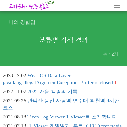
Togg
navi
나의 경험담
분류별 검색 결과
총 52개
2023.12.02
Wear OS Data Layer -
java.lang.IllegalArgumentException: Buffer is closed
1
2022.11.07
2022 가을 캠핑의 기록
2021.09.26
관악산 등산 사당역-연주대-과천역 4시간
코스
2021.08.18
Tizen Log Viewer T.Viewer를 소개합니다.
2021.07.13
[T.Viewer 개발일기] 부록. CI/CD feat.travis